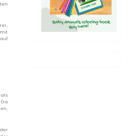
rten
rer,
mit
auf
als
 Da
ßen,
eder