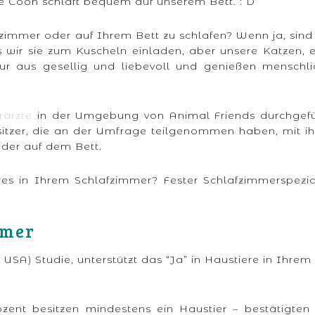
e Coon schläft bequem auf unserem Bett. : D
fzimmer oder auf Ihrem Bett zu schlafen? Wenn ja, sind
ass wir sie zum Kuscheln einladen, aber unsere Katzen, 
r aus gesellig und liebevoll und genießen menschli
erärzte
in der Umgebung von Animal Friends durchgefü
esitzer, die an der Umfrage teilgenommen haben, mit i
oder auf dem Bett.
res in Ihrem Schlafzimmer? Fester Schlafzimmerspezia
mmer
, USA) Studie, unterstützt das “Ja” in Haustiere in Ihrem
zent besitzen mindestens ein Haustier – bestätigten 