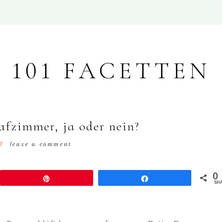
101 FACETTEN
afzimmer, ja oder nein?
leave a comment
0
Pin
Share
SH