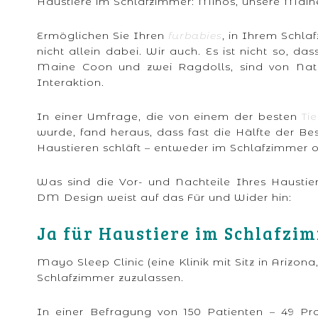
Haustiere im Schlafzimmer: Minos, unsere Main
Ermöglichen Sie Ihren
furbabies
, in Ihrem Schla
nicht allein dabei. Wir auch. Es ist nicht so, d
Maine Coon und zwei Ragdolls, sind von Natu
Interaktion.
In einer Umfrage, die von einem der besten
Ti
wurde, fand heraus, dass fast die Hälfte der B
Haustieren schläft – entweder im Schlafzimmer 
Was sind die Vor- und Nachteile Ihres Haustie
DM Design weist auf das Für und Wider hin:
Ja für Haustiere im Schlafzi
Mayo Sleep Clinic (eine Klinik mit Sitz in Arizona
Schlafzimmer zuzulassen.
In einer Befragung von 150 Patienten – 49 Pro