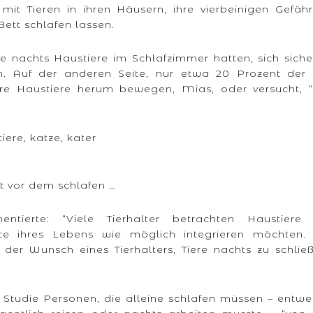
mit Tieren in ihren Häusern, ihre vierbeinigen Gefäh
ett schlafen lassen.
ie nachts Haustiere im Schlafzimmer hatten, sich siche
n. Auf der anderen Seite, nur etwa 20 Prozent der 
hre Haustiere herum bewegen, Mias, oder versucht, “
lt vor dem schlafen …
tierte: “Viele Tierhalter betrachten Haustiere 
ekte ihres Lebens wie möglich integrieren möchten.
 der Wunsch eines Tierhalters, Tiere nachts zu schlie
r Studie Personen, die alleine schlafen müssen – entw