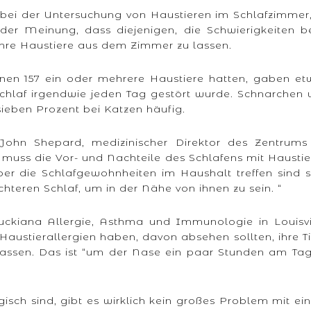
 bei der Untersuchung von Haustieren im Schlafzimmer,
der Meinung, dass diejenigen, die Schwierigkeiten b
ihre Haustiere aus dem Zimmer zu lassen.
nen 157 ein oder mehrere Haustiere hatten, gaben et
 Schlaf irgendwie jeden Tag gestört wurde. Schnarchen
ieben Prozent bei Katzen häufig.
ohn Shepard, medizinischer Direktor des Zentrums 
 muss die Vor- und Nachteile des Schlafens mit Hausti
r die Schlafgewohnheiten im Haushalt treffen sind s
hteren Schlaf, um in der Nähe von ihnen zu sein. “
ckiana Allergie, Asthma und Immunologie in Louisvil
Haustierallergien haben, davon absehen sollten, ihre T
lassen. Das ist “um der Nase ein paar Stunden am Tag
rgisch sind, gibt es wirklich kein großes Problem mit e