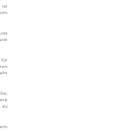
 ist
eim
was
 war
für
eren
ehr
le,
iere
 zu
inem