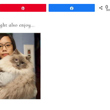
0
Pin
Share
SH
ht also enjoy...