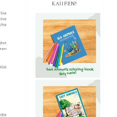
KAUFEN!
 Sie
eine
che
hrt
hren
list
die