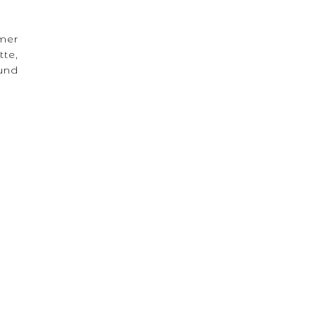
mmer
tte,
rund