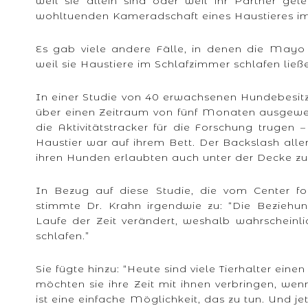
weil sie allein sind oder weil ihr Partner ge
wohltuenden Kameradschaft eines Haustieres im
Es gab viele andere Fälle, in denen die Mayo 
weil sie Haustiere im Schlafzimmer schlafen ließ
In einer Studie von 40 erwachsenen Hundebesitze
über einen Zeitraum von fünf Monaten ausgewe
die Aktivitätstracker für die Forschung trugen
Haustier war auf ihrem Bett. Der Backslash aller
ihren Hunden erlaubten auch unter der Decke zu
In Bezug auf diese Studie, die vom Center f
stimmte Dr. Krahn irgendwie zu: “Die Beziehu
Laufe der Zeit verändert, weshalb wahrscheinl
schlafen.”
Sie fügte hinzu: “Heute sind viele Tierhalter eine
möchten sie ihre Zeit mit ihnen verbringen, we
ist eine einfache Möglichkeit, das zu tun. Und jet