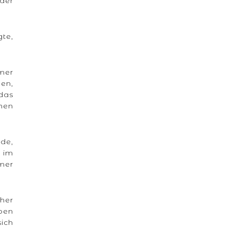
 der
gte,
mmer
en,
 das
chen
de,
 im
mer
aher
aben
sich