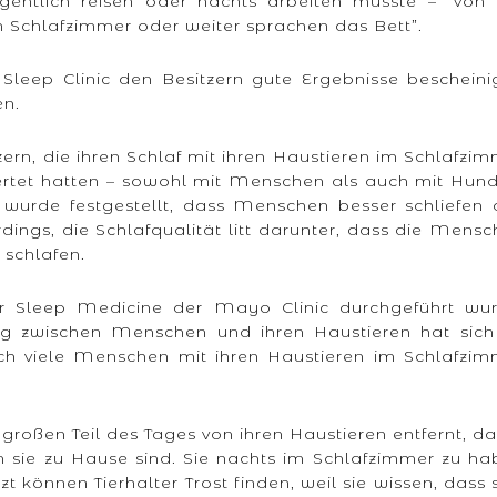
legentlich reisen oder nachts arbeiten musste – “von
 Schlafzimmer oder weiter sprachen das Bett”.
Sleep Clinic den Besitzern gute Ergebnisse bescheini
en.
rn, die ihren Schlaf mit ihren Haustieren im Schlafzi
rtet hatten – sowohl mit Menschen als auch mit Hund
 – wurde festgestellt, dass Menschen besser schliefen
dings, die Schlafqualität litt darunter, dass die Mens
 schlafen.
or Sleep Medicine der Mayo Clinic durchgeführt wur
ng zwischen Menschen und ihren Haustieren hat sich
ich viele Menschen mit ihren Haustieren im Schlafzim
n großen Teil des Tages von ihren Haustieren entfernt, d
nn sie zu Hause sind. Sie nachts im Schlafzimmer zu h
zt können Tierhalter Trost finden, weil sie wissen, dass 