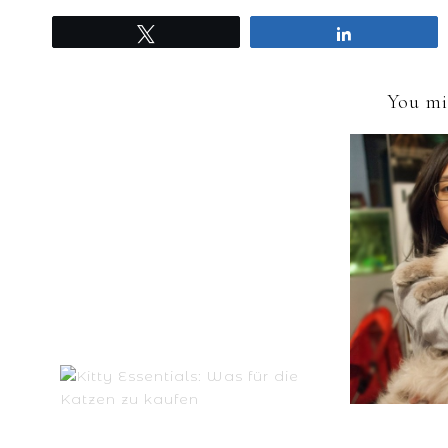
Tweet
Share
You mig