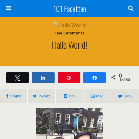
101 Facetten
• No Comments
Hallo World!
0
Tweet
Share
Pin
Share
SHARES
Share
Tweet
Pin
Mail
SMS