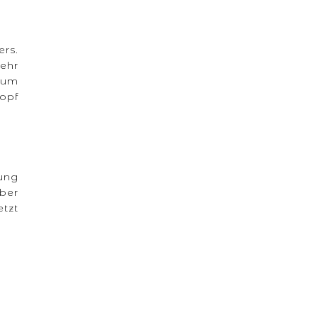
rs.
ehr
aum
opf
ung
über
etzt