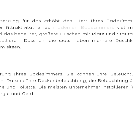
ssetzung für das erhöht den Wert Ihres Badezimme
 Attraktivität eines
modernen Badezimmers
viel m
 das bedeutet, größere Duschen mit Platz und Staur
stallieren. Duschen, die wow haben mehrere Duschk
m sitzen.
ierung Ihres Badezimmers. Sie können Ihre Beleucht
en. Da sind Ihre Deckenbeleuchtung, die Beleuchtung 
 und Toilette. Die meisten Unternehmer installieren j
ergie und Geld.