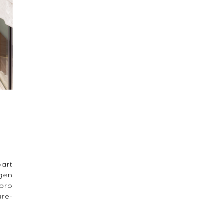
art
igen
pro
re-