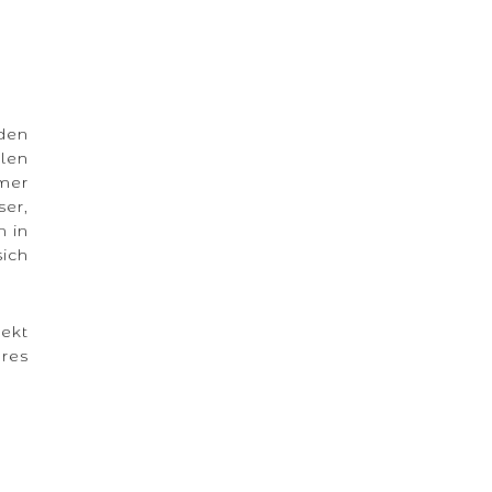
 den
llen
mmer
ser,
 in
ich
jekt
hres