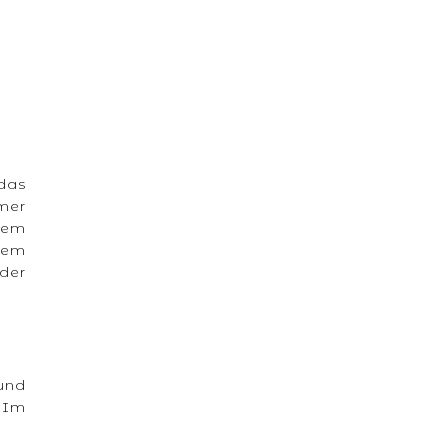
das
mer
stem
hrem
 der
und
. Im